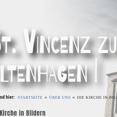
t. Vincenz z
ltenhagen I
«
«
ind hier:
STARTSEITE
ÜBER UNS
DIE KIRCHE IN BI
 Kirche in Bildern