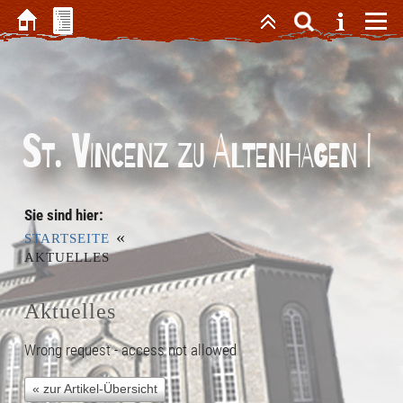
St. Vincenz zu Altenhagen I
Sie sind hier:
«
STARTSEITE
AKTUELLES
Aktuelles
Wrong request - access not allowed
« zur Artikel-Übersicht