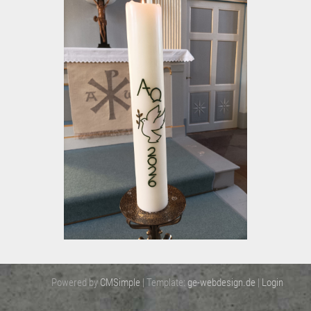
Powered by
CMSimple
| Template:
ge-webdesign.de
|
Login